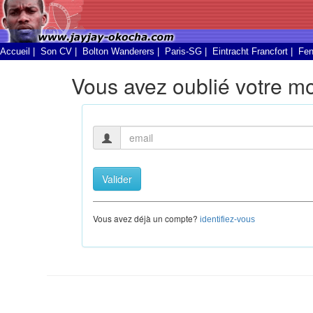
Accueil
|
Son CV
|
Bolton Wanderers
|
Paris-SG
|
Eintracht Francfort
|
Fen
Vous avez oublié votre m
Vous avez déjà un compte?
identifiez-vous