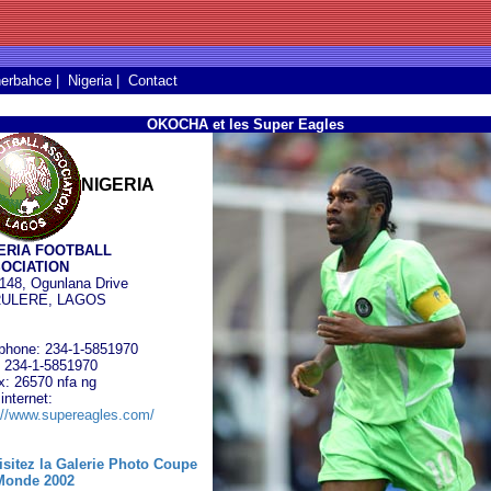
erbahce
|
Nigeria
|
Contact
OKOCHA et les Super Eagles
NIGERIA
ERIA FOOTBALL
OCIATION
148, Ogunlana Drive
ULERE, LAGOS
phone: 234-1-5851970
 234-1-5851970
x: 26570 nfa ng
 internet:
://www.supereagles.com/
isitez la Galerie Photo Coupe
Monde 2002