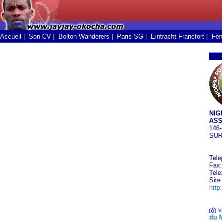
Accueil
|
Son CV
|
Bolton Wanderers
|
Paris-SG
|
Eintracht Francfort
|
Fen
NIG
ASS
146-
SUR
Tele
Fax:
Tele
Site
http
v
du 